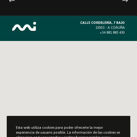
CALLE CORDELERÍA, 7 BAJO
15003 - A CORUÑA
+34 881 883 430
Esta web utiliza cookies para poder ofrecerte la mejor
experiencia de usuario posible. La información de las cookies se