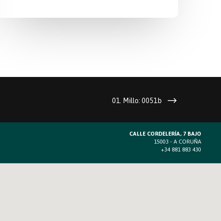
01. Millo: 0051b
CALLE CORDELERÍA, 7 BAJO
15003 - A CORUÑA
+34 881 883 430