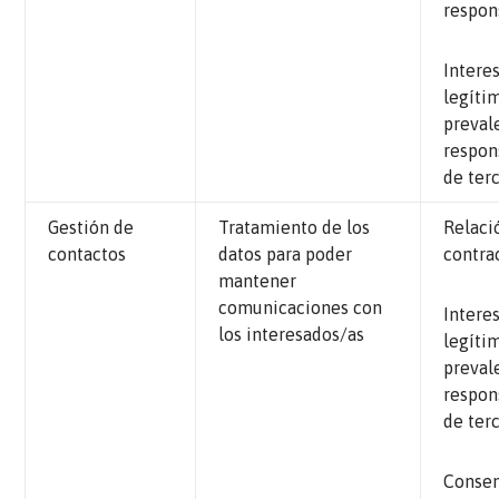
respon
Intere
legíti
preval
respon
de ter
Gestión de
Tratamiento de los
Relaci
contactos
datos para poder
contra
mantener
comunicaciones con
Intere
los interesados/as
legíti
preval
respon
de ter
Conse