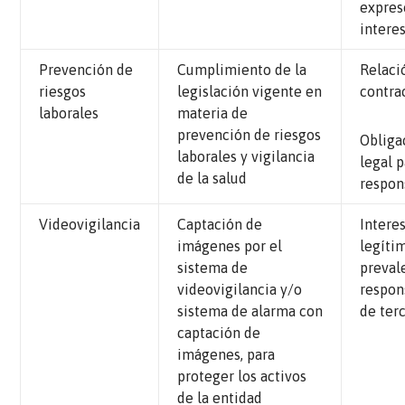
expres
intere
Prevención de
Cumplimiento de la
Relaci
riesgos
legislación vigente en
contra
laborales
materia de
prevención de riesgos
Obliga
laborales y vigilancia
legal p
de la salud
respon
Videovigilancia
Captación de
Intere
imágenes por el
legíti
sistema de
preval
videovigilancia y/o
respon
sistema de alarma con
de ter
captación de
imágenes, para
proteger los activos
de la entidad