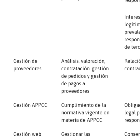
respon
Intere
legíti
preval
respon
de ter
Gestión de
Análisis, valoración,
Relaci
proveedores
contratación, gestión
contra
de pedidos y gestión
de pagos a
proveedores
Gestión APPCC
Cumplimiento de la
Obliga
normativa vigente en
legal p
materia de APPCC
respon
Gestión web
Gestionar las
Conse