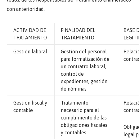
con anterioridad.
ACTIVIDAD DE
FINALIDAD DEL
BASE 
TRATAMIENTO
TRATAMIENTO
LEGIT
Gestión laboral
Gestión del personal
Relaci
para formalización de
contra
un contratro laboral,
control de
expedientes, gestión
de nóminas
Gestión fiscal y
Tratamiento
Relaci
contable
necesario para el
contra
cumplimiento de las
obligaciones fiscales
Obliga
y contables
legal p