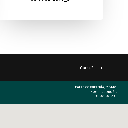
Carta 3
CALLE CORDELERÍA, 7 BAJO
15003 - A CORUÑA
+34 881 883 430