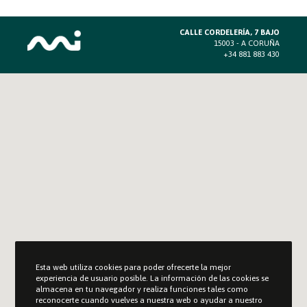
CALLE CORDELERÍA, 7 BAJO
15003 - A CORUÑA
+34 881 883 430
Esta web utiliza cookies para poder ofrecerte la mejor
experiencia de usuario posible. La información de las cookies se
almacena en tu navegador y realiza funciones tales como
reconocerte cuando vuelves a nuestra web o ayudar a nuestro